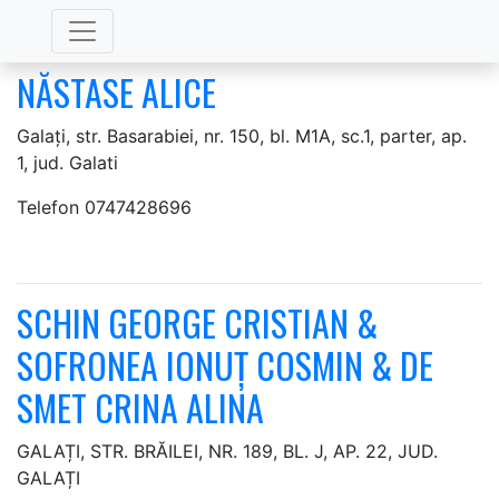
Arhive:
Notari Galati
NĂSTASE ALICE
Galați, str. Basarabiei, nr. 150, bl. M1A, sc.1, parter, ap.
1, jud. Galati
Telefon 0747428696
SCHIN GEORGE CRISTIAN &
SOFRONEA IONUȚ COSMIN & DE
SMET CRINA ALINA
GALAȚI, STR. BRĂILEI, NR. 189, BL. J, AP. 22, JUD.
GALAȚI