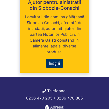
Ajutor pentru sinistratii
din Slobozia-Conachi
Locuitorii din comuna gălăţeană
Slobozia Conachi, afectată de
inundații, au primit ajutor din
partea Notarilor Publici din
Camera Galati constand in:
alimente, apa si diverse
produse.
Imagini
Telefoane:
0236 470 205 / 0236 470 805
Adresa: