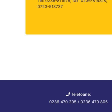
Tel: 0236-811978, fax: 0236-814818,
0723-513737
Telefoane:
0236 470 205 / 0236 470 805