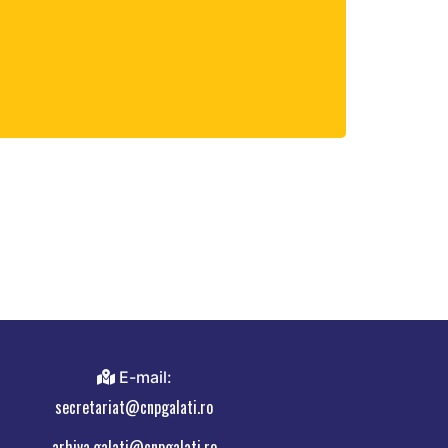
E-mail:
secretariat@cnpgalati.ro
arhiva.galati@cnpgalati.ro