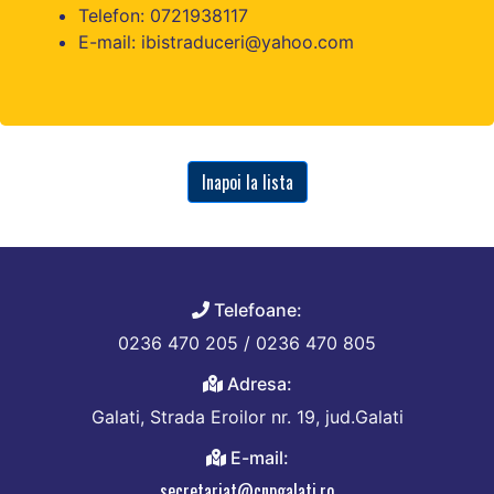
Telefon: 0721938117
E-mail: ibistraduceri@yahoo.com
Inapoi la lista
Telefoane:
0236 470 205 / 0236 470 805
Adresa:
Galati, Strada Eroilor nr. 19, jud.Galati
E-mail:
secretariat@cnpgalati.ro