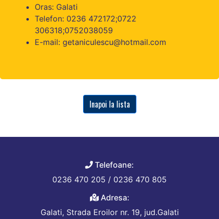
Oras: Galati
Telefon: 0236 472172;0722
306318;0752038059
E-mail: getaniculescu@hotmail.com
Inapoi la lista
Telefoane:
0236 470 205 / 0236 470 805
Adresa:
Galati, Strada Eroilor nr. 19, jud.Galati