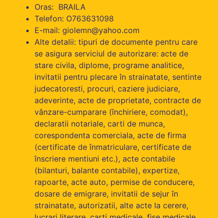
Oras: BRAILA
Telefon: O763631098
E-mail: giolemn@yahoo.com
Alte detalii: tipuri de documente pentru care
se asigura serviciul de autorizare: acte de
stare civila, diplome, programe analitice,
invitatii pentru plecare în strainatate, sentinte
judecatoresti, procuri, caziere judiciare,
adeverinte, acte de proprietate, contracte de
vânzare-cumparare (închiriere, comodat),
declaratii notariale, carti de munca,
corespondenta comerciala, acte de firma
(certificate de înmatriculare, certificate de
înscriere mentiuni etc.), acte contabile
(bilanturi, balante contabile), expertize,
rapoarte, acte auto, permise de conducere,
dosare de emigrare, invitatii de sejur în
strainatate, autorizatii, alte acte la cerere,
lucrari literare, carti medicale, fise medicale,