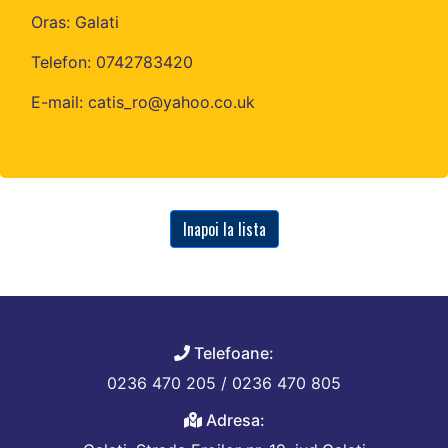
Oras: Galati
Telefon: 0742783420
E-mail: catis_ro@yahoo.co.uk
Inapoi la lista
Telefoane:
0236 470 205 / 0236 470 805
Adresa: