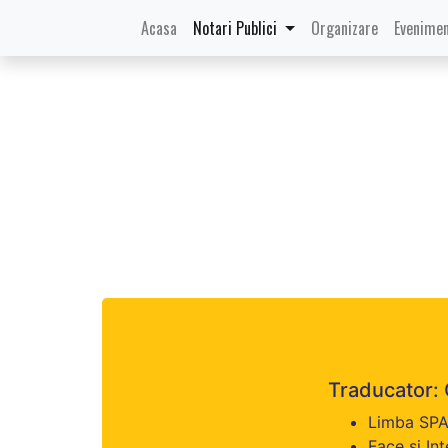
(current)
Acasa
Notari Publici
Organizare
Evenimen
Traducator:
Limba SPA
Face si In