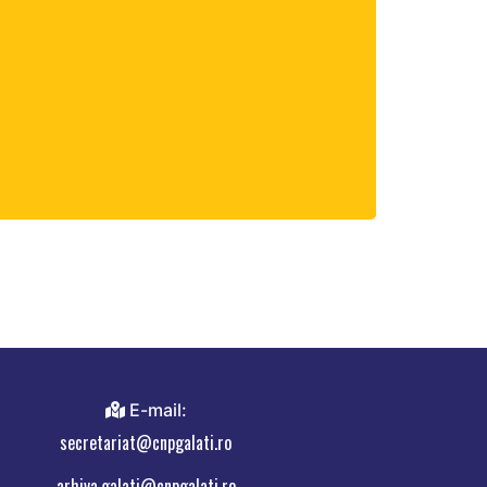
E-mail:
secretariat@cnpgalati.ro
arhiva.galati@cnpgalati.ro