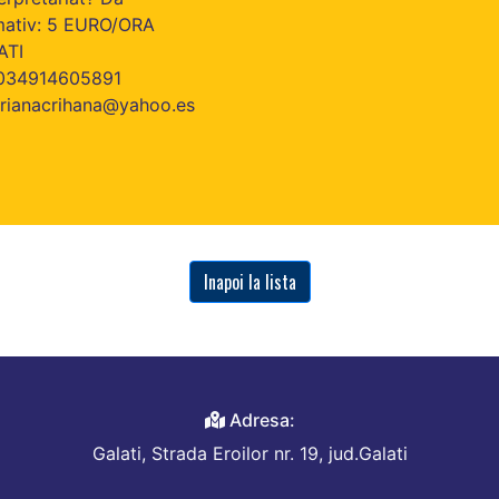
rmativ: 5 EURO/ORA
ATI
0034914605891
arianacrihana@yahoo.es
Inapoi la lista
Adresa:
Galati, Strada Eroilor nr. 19, jud.Galati