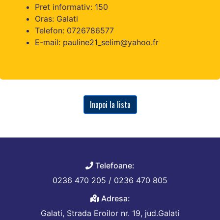
Pret informativ: 150
Oras: Galati
Telefon: 0726786577
E-mail: pauline21_selim@yahoo.fr
Inapoi la lista
Telefoane:
0236 470 205 / 0236 470 805
Adresa:
Galati, Strada Eroilor nr. 19, jud.Galati