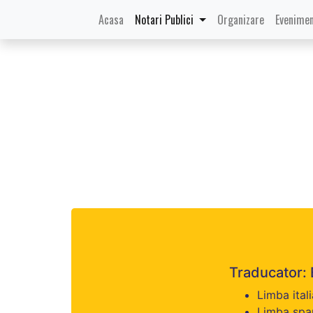
(current)
Acasa
Notari Publici
Organizare
Evenimen
Traducator: 
Limba itali
Limba span