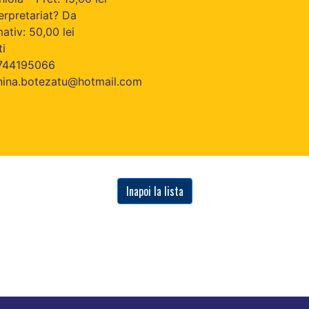
terpretariat? Da
ativ: 50,00 lei
ti
0744195066
anina.botezatu@hotmail.com
Inapoi la lista