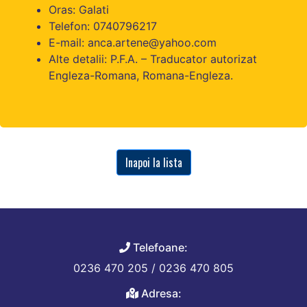
Oras: Galati
Telefon: 0740796217
E-mail: anca.artene@yahoo.com
Alte detalii: P.F.A. – Traducator autorizat
Engleza-Romana, Romana-Engleza.
Inapoi la lista
Telefoane:
0236 470 205 / 0236 470 805
Adresa: