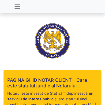
PAGINA GHID NOTAR CLIENT – Care
este statutul juridic al Notarului
Notarul este învestit de Stat să îndeplinească
un
serviciu de interes public
şi are statutul unei
funcţii autonome, actul întocmit de notar, purtând