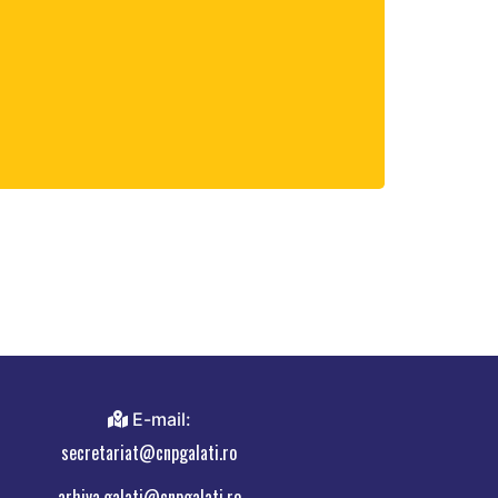
E-mail:
secretariat@cnpgalati.ro
arhiva.galati@cnpgalati.ro