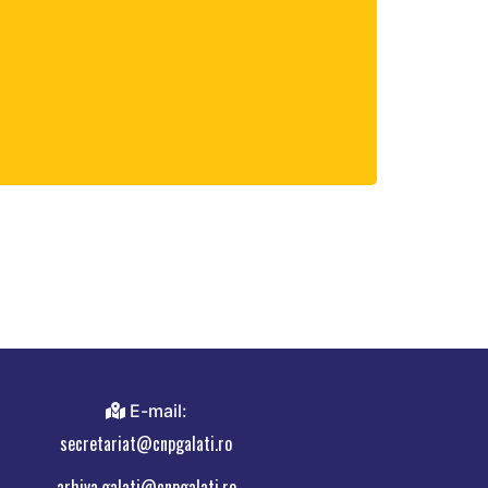
E-mail:
secretariat@cnpgalati.ro
arhiva.galati@cnpgalati.ro