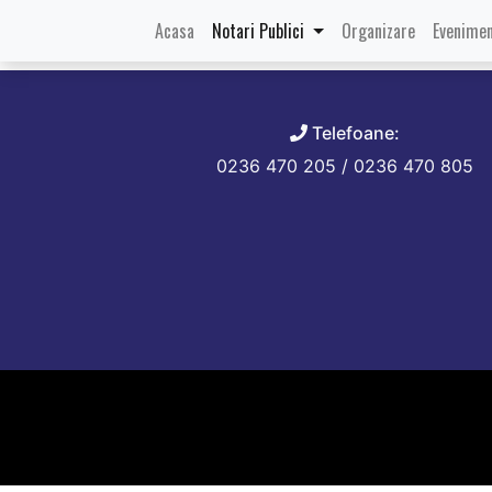
Categorie:
Ce este not
(current)
Acasa
Notari Publici
Organizare
Evenimen
Telefoane:
0236 470 205 / 0236 470 805