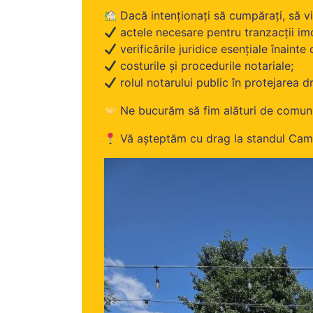
Dacă intenționați să cumpărați, să vin
actele necesare pentru tranzacții imo
verificările juridice esențiale înaint
costurile și procedurile notariale;
rolul notarului public în protejarea dre
Ne bucurăm să fim alături de comunita
Vă așteptăm cu drag la standul Camer