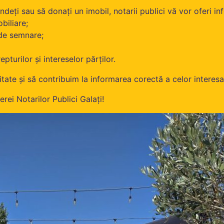
deți sau să donați un imobil, notarii publici vă vor oferi inf
biliare;
e de semnare;
pturilor și intereselor părților.
te și să contribuim la informarea corectă a celor interesaț
ei Notarilor Publici Galați!