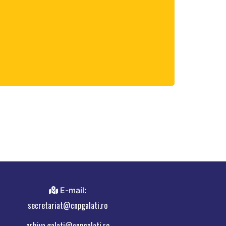
E-mail:
secretariat@cnpgalati.ro
arhiva.galati@cnpgalati.ro