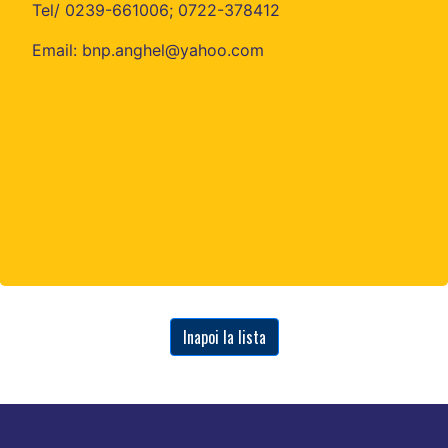
Tel/ 0239-661006; 0722-378412
Email: bnp.anghel@yahoo.com
Inapoi la lista