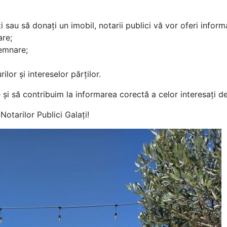
sau să donați un imobil, notarii publici vă vor oferi informa
are;
semnare;
ilor și intereselor părților.
i să contribuim la informarea corectă a celor interesați de
otarilor Publici Galați!