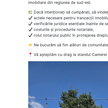
imobiliare din regiunea de sud-est.
Dacă intenționați să cumpărați, să vindeți 
actele necesare pentru tranzacții imobili
verificările juridice esențiale înainte de 
costurile și procedurile notariale;
rolul notarului public în protejarea dreptur
Ne bucurăm să fim alături de comunitate ș
Vă așteptăm cu drag la standul Camerei N