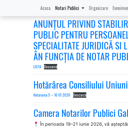
Autor:
GALATI CNP
(current)
Acasa
Notari Publici
Organizare
Evenimen
ANUNȚUL PRIVIND STABILIR
PUBLIC PENTRU PERSOANELE
SPECIALITATE JURIDICĂ S
ÂN FUNCȚIA DE NOTAR PUB
LISTA
Descarcă
Hotărârea Consiliului Uniun
Hotararea 5 – 16 01 2026
Descarcă
Camera Notarilor Publici Gal
În perioada 19–21 iunie 2026, vă așteptăm