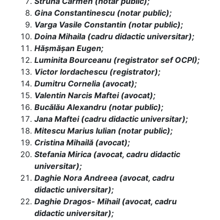
Strună Carmen (notar public);
Gina Constantinescu (notar public);
Varga Vasile Constantin (notar public);
Doina Mihaila (cadru didactic universitar);
Hășmășan Eugen;
Luminita Bourceanu (registrator sef OCPI);
Victor Iordachescu (registrator);
Dumitru Cornelia (avocat);
Valentin Narcis Maftei (avocat);
Bucălău Alexandru (notar public);
Jana Maftei (cadru didactic universitar);
Mitescu Marius Iulian (notar public);
Cristina Mihailă (avocat);
Stefania Mirica (avocat, cadru didactic
universitar);
Daghie Nora Andreea (avocat, cadru
didactic universitar);
Daghie Dragos- Mihail (avocat, cadru
didactic universitar);